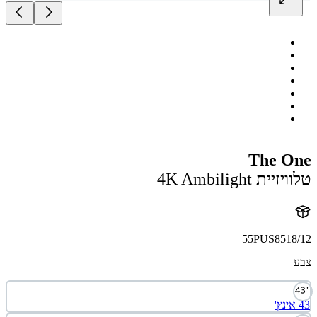
The O
ית 4K Ambilight
55PUS8518