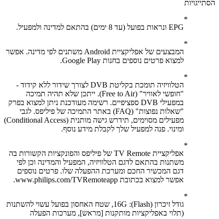
יגויות
EPG ונראות בפועל (עד 8 ימים) בהתאם למדינה ולמפעיל.
המבצעים של אפליקציית Android משתנים לפי מדינה. אפשר
למצוא פרטים נוספים בחנות Google Play.
הטלוויזיה תומכת בקליטת DVB לצורך שידור ללא קידוד -
"חופשי לאוויר" (Free to Air). ייתכן שלא תהיה תמיכה
במפעילי DVB ספציפיים. רשימה מעודכנת ניתן למצוא בפרק
"שאלות נפוצות" (FAQ) באתר התמיכה של פיליפס. לגבי
מפעילים מסוימים, תידרש גישה מותנית (Conditional Access)
ומינוי. פנה למפעיל שלך לקבלת מידע נוסף.
אפליקציית TV Remote של פיליפס והפונקציות הקשורות בה
משתנות בהתאם לדגם הטלוויזיה, המפעיל והמדינה וכן לפי
דגם המכשיר החכם ומערכת ההפעלה שלו. פרטים נוספים
אפשר למצוא בכתובת www.philips.com/TVRemoteapp.
גודל זיכרון (Flash)‏: 16G, שטח האחסון בפועל עשוי להשתנות
(תלוי באפליקציות מותקנות [מראש], מערכות הפעלה