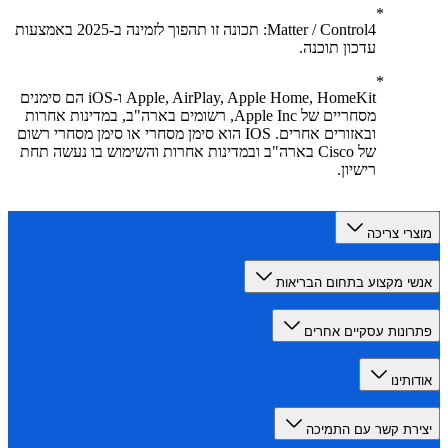
Matter / Control4: תכונה זו תהפוך לזמינה ב-2025 באמצעות
עדכון תוכנה.
Apple, AirPlay, Apple Home, HomeKit ו-iOS הם סימנים
מסחריים של Apple Inc, רשומים בארה"ב, במדינות אחרות
ובאזורים אחרים. IOS הוא סימן מסחרי או סימן מסחרי רשום
של Cisco בארה"ב ובמדינות אחרות והשימוש בו נעשה תחת
רישיון.
רי צריכה
י מקצוע בתחום הבריאות
ונות עסקיים אחרים
תינו
רת קשר עם התמיכה