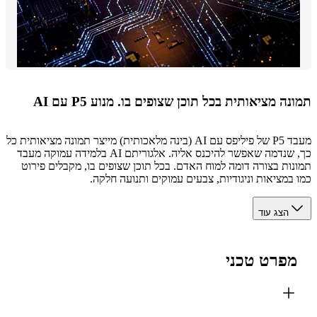
ה מציאותית בכל תוכן שצופים בו. מנוע P5 עם AI
מעבד P5 של פיליפס עם AI (בינה מלאכותית) מייצר תמונה מציאותית כל
כך, שנדמה שאפשר להיכנס אליה. אלגוריתם AI בלמידה עמוקה מעבד
ות בצורה דומה למוח האדם. בכל תוכן שצופים בו, מקבלים פירוט
במציאות וניגודיות, צבעים עמוקים ותנועה חלקה.
הצג עוד
פרט טכני