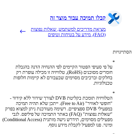
קבלו תמיכה עבור מוצר זה
מציאת מדריכים למשתמש, שאלות נפוצות
(FAQ), מידע על בטיחות וטיפים
יגויות
על פי סעיפי הפטור הקיימים לפי ההנחיה הדנה בהגבלת
חומרים מסוכנים (RoHS), טלוויזיה זו מכילה עופרת רק
בחלקים וברכיבים מסוימים שבעבורם לא קיימות חלופות
טכנולוגיות.
הטלוויזיה תומכת בקליטת DVB לצורך שידור ללא קידוד -
"חופשי לאוויר" (Free to Air). ייתכן שלא תהיה תמיכה
במפעילי DVB ספציפיים. רשימה מעודכנת ניתן למצוא בפרק
"שאלות נפוצות" (FAQ) באתר התמיכה של פיליפס. לגבי
מפעילים מסוימים, תידרש גישה מותנית (Conditional Access)
ומינוי. פנו למפעיל לקבלת מידע נוסף.