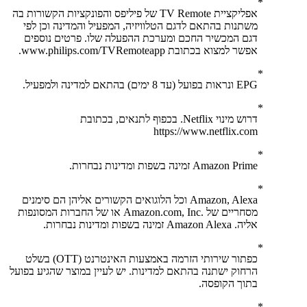
אפליקציית TV Remote של פיליפס והפונקציות הקשורות בה
משתנות בהתאם לדגם הטלוויזיה, המפעיל והמדינה וכן לפי
דגם המכשיר החכם ומערכת ההפעלה שלו. פרטים נוספים
אפשר למצוא בכתובת www.philips.com/TVRemoteapp.
EPG ונראות בפועל (עד 8 ימים) בהתאם למדינה ולמפעיל.
דרוש מינוי Netflix. בכפוף לתנאים, בכתובת
https://www.netflix.com
Amazon Prime זמינה בשפות ומדינות נבחרות.
Amazon, Alexa וכל הלוגואים הקשורים אליהן הם סימנים
מסחריים של .‏‎Amazon.com, Inc או של החברות המסונפות
אליה. Amazon Alexa זמינה בשפות ומדינות נבחרות.
כפתור שירותי הזרמה באמצעות האינטרנט (OTT) בשלט
הרחוק ישתנה בהתאם למדינות. יש לעיין במוצר שהגיע בפועל
בתוך הקופסה.