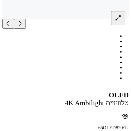
OL
ית 4K Ambilight
65OLED820