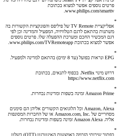
פרטים נוספים אפשר למצוא בכתובת
www.philips.com/smarttv.
אפליקציית TV Remote של פיליפס והפונקציות הקשורות בה
משתנות בהתאם לדגם הטלוויזיה, המפעיל והמדינה וכן לפי
דגם המכשיר החכם ומערכת ההפעלה שלו. פרטים נוספים
אפשר למצוא בכתובת www.philips.com/TVRemoteapp.
EPG ונראות בפועל (עד 8 ימים) בהתאם למדינה ולמפעיל.
דרוש מינוי Netflix. בכפוף לתנאים, בכתובת
https://www.netflix.com
Amazon Prime זמינה בשפות ומדינות נבחרות.
Amazon, Alexa וכל הלוגואים הקשורים אליהן הם סימנים
מסחריים של .‏‎Amazon.com, Inc או של החברות המסונפות
אליה. Amazon Alexa זמינה בשפות ומדינות נבחרות.
כפתור שירותי הזרמה באמצעות האינטרנט (OTT) בשלט