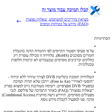
קבלו תמיכה עבור מוצר זה
מציאת מדריכים למשתמש, שאלות נפוצות
(FAQ), מידע על בטיחות וטיפים
יגויות
על פי סעיפי הפטור הקיימים לפי ההנחיה הדנה בהגבלת
חומרים מסוכנים (RoHS), טלוויזיה זו מכילה עופרת רק
בחלקים וברכיבים מסוימים שבעבורם לא קיימות חלופות
טכנולוגיות.
הטלוויזיה תומכת בקליטת DVB לצורך שידור ללא קידוד -
"חופשי לאוויר" (Free to Air). ייתכן שלא תהיה תמיכה
במפעילי DVB ספציפיים. רשימה מעודכנת ניתן למצוא בפרק
"שאלות נפוצות" (FAQ) באתר התמיכה של פיליפס. לגבי
מפעילים מסוימים, תידרש גישה מותנית (Conditional Access)
ומינוי. פנו למפעיל לקבלת מידע נוסף.
זמינות אפליקציית Smart TV משתנה לפי דגם טלוויזיה ומדינה.