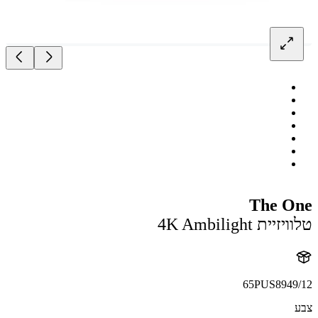
The O
ית 4K Ambilight
65PUS8949