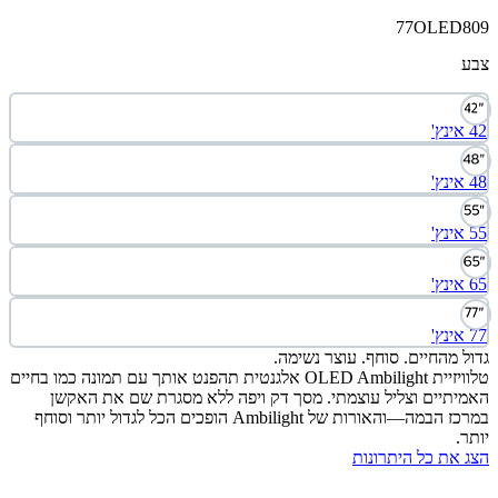
77OLED
 מהחיים. סוחף. עוצר נשימה.
טלוויזיית OLED Ambilight אלגנטית תהפנט אותך עם תמונה כמו בחיים
תיים וצליל עוצמתי. מסך דק ויפה ללא מסגרת שם את האקשן
במרכז הבמה—והאורות של Ambilight הופכים הכל לגדול יותר וסוחף
.
את כל היתרונות