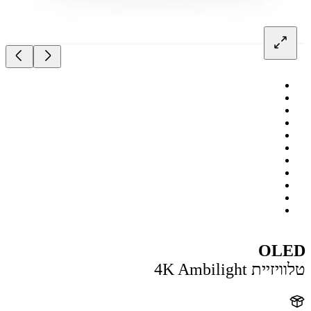
OL
ית 4K Ambilight