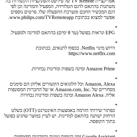
אפליקציית TV Remote של פיליפס והפונקציות הקשורות בה
משתנות בהתאם לדגם הטלוויזיה, המפעיל והמדינה וכן לפי
דגם המכשיר החכם ומערכת ההפעלה שלו. פרטים נוספים
אפשר למצוא בכתובת www.philips.com/TVRemoteapp.
EPG ונראות בפועל (עד 8 ימים) בהתאם למדינה ולמפעיל.
דרוש מינוי Netflix. בכפוף לתנאים, בכתובת
https://www.netflix.com
Amazon Prime זמינה בשפות ומדינות נבחרות.
Amazon, Alexa וכל הלוגואים הקשורים אליהן הם סימנים
מסחריים של .‏‎Amazon.com, Inc או של החברות המסונפות
אליה. Amazon Alexa זמינה בשפות ומדינות נבחרות
כפתור שירותי הזרמה באמצעות האינטרנט (OTT) בשלט
הרחוק ישתנה בהתאם למדינות. יש לעיין במוצר שהגיע בפועל
בתוך הקופסה.
Google Assistant זמין בשפות שונות ובמדינות ספציפיות