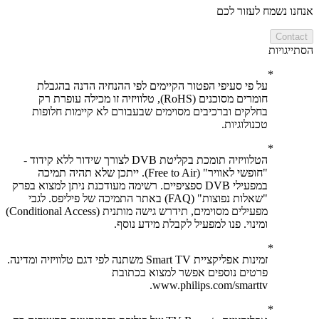
ו נשמח לעזור לכם
Cont
יגויות
על פי סעיפי הפטור הקיימים לפי ההנחיה הדנה בהגבלת
חומרים מסוכנים (RoHS), טלוויזיה זו מכילה עופרת רק
בחלקים וברכיבים מסוימים שבעבורם לא קיימות חלופות
טכנולוגיות.
הטלוויזיה תומכת בקליטת DVB לצורך שידור ללא קידוד -
"חופשי לאוויר" (Free to Air). ייתכן שלא תהיה תמיכה
במפעילי DVB ספציפיים. רשימה מעודכנת ניתן למצוא בפרק
"שאלות נפוצות" (FAQ) באתר התמיכה של פיליפס. לגבי
מפעילים מסוימים, תידרש גישה מותנית (Conditional Access)
ומינוי. פנו למפעיל לקבלת מידע נוסף.
זמינות אפליקציית Smart TV משתנה לפי דגם טלוויזיה ומדינה.
פרטים נוספים אפשר למצוא בכתובת
www.philips.com/smarttv.