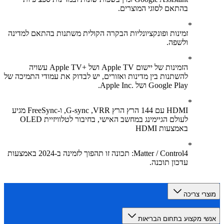
בהתאם לסוגי המוצרים.
זמינות ופונקציונליות הבקרה הקולית משתנות בהתאם למדינה
ולשפה.
הזמינות של יישום Apple TV ושל Apple TV+‎ עשויה
להשתנות בין מדינות ואזורים, יש לבדוק את עמודי התמיכה של
Google Play ושל Apple Inc.‎.
HDMI עם 144 הרץ הרץ VRR,‏ G-sync, ו-FreeSync מגיע
לעולם הגיימינג במחשב האישי, בחיבור לטלוויזיית OLED
באמצעות HDMI
Matter / Control4: תכונה זו תהפוך לזמינה ב-2024 באמצעות
עדכון תוכנה.
רי צריכה
י מקצוע בתחום הבריאות