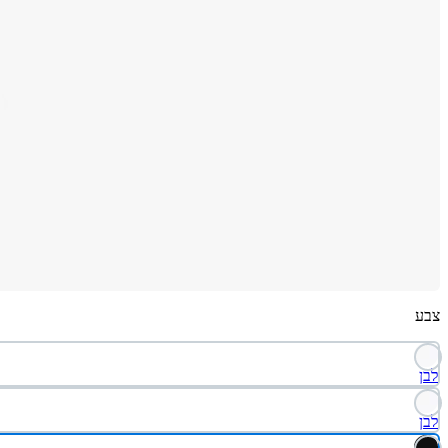
צבע
לבן
לבן