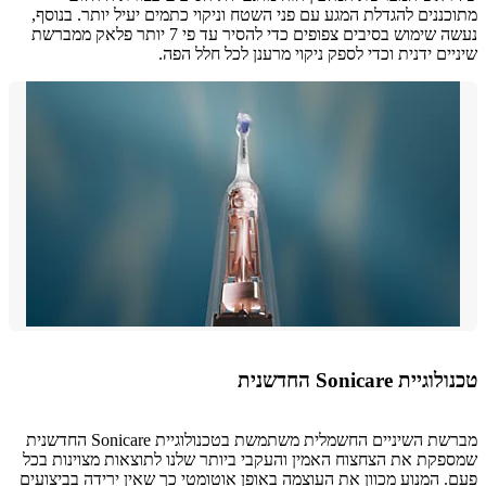
ננים להגדלת המגע עם פני השטח וניקוי כתמים יעיל יותר. בנוסף,
נעשה שימוש בסיבים צפופים כדי להסיר עד פי 7 יותר פלאק ממברשת
ים ידנית וכדי לספק ניקוי מרענן לכל חלל הפה.
ת Sonicare החדשנית
מברשת השיניים החשמלית משתמשת בטכנולוגיית Sonicare החדשנית
קת את הצחצוח האמין והעקבי ביותר שלנו לתוצאות מצוינות בכל
 המנוע מכוון את העוצמה באופן אוטומטי כך שאין ירידה בביצועים