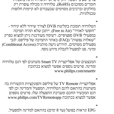
חומרים מסוכנים (RoHS), טלוויזיה זו מכילה עופרת רק
בחלקים וברכיבים מסוימים שבעבורם לא קיימות חלופות
טכנולוגיות.
הטלוויזיה תומכת בקליטת DVB לצורך שידור ללא קידוד -
"חופשי לאוויר" (Free to Air). ייתכן שלא תהיה תמיכה
במפעילי DVB ספציפיים. רשימה מעודכנת ניתן למצוא בפרק
"שאלות נפוצות" (FAQ) באתר התמיכה של פיליפס. לגבי
מפעילים מסוימים, תידרש גישה מותנית (Conditional Access)
ומינוי. פנו למפעיל לקבלת מידע נוסף.
המבצעים של אפליקציית Smart TV משתנים לפי דגם טלוויזיה
ומדינה. פרטים נוספים אפשר למצוא בכתובת
www.philips.com/smarttv
אפליקציית TV Remote של פיליפס והפונקציות הקשורות בה
משתנות בהתאם לדגם הטלוויזיה, המפעיל והמדינה וכן לפי
דגם המכשיר החכם ומערכת ההפעלה שלו. פרטים נוספים
אפשר למצוא בכתובת www.philips.com/TVRemoteapp
EPG ונראות בפועל (עד 8 ימים) בהתאם למדינה ולמפעיל.