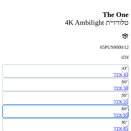
The O
ית 4K Ambilight
65PUS9000