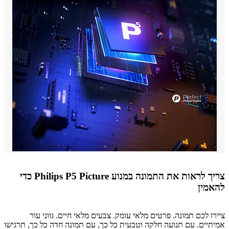
צריך לראות את התמונה במנוע Philips P5 Picture כדי
מין
ו לכם תמונה. פרטים מלאי עומק. צבעים מלאי חיים. גווני עור
יים. עם תנועה חלקה וטבעית כל כך, עם תמונה חדה כל כך, תרגישו