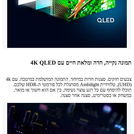
ה נקייה, חדה ומלאת חיים עם 4K QLED
צבעים חזקים. סצנות חדות במיוחד. התמונה המושלמת במיטבה. עם 4k
‏(UHD), טלוויזיית Ambilight מסתגלת לכל פורמטי ה-HDR שלכם.
ו להיסחף עם כל רגע עוצר נשימה, בין אם הוא חשוך או מואר,
ק או בסטרימינג, סצנה אחר סצנה.