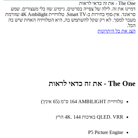
 זה כדאי לראות
נו את זה. לילה של צפייה בסרטים. גיימינג שזז בלי מעצורים. שמע
סראונד. אין-סוף בחירות ב-Smart TV. טלוויזיית 4K Ambilight שזורמת
 למסך. לא רק שקל להשתמש בה, היא הטלוויזיה האחת שיש בה
את כל היתרונות
- את זה כדאי לראות
טלוויזיית AMBILIGHT‏ 164 ס"מ (65 אינץ')
QLED. VRR באיכות 4K. 144 הרץ
P5 Picture Engine