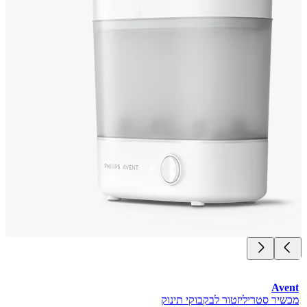
Av
יר סטריליזטור לבקבוקי תינוק