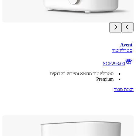
Av
ליזיטור
SCF293/00
סטריליזטור מחטא ומייבש בקבוקים
Premium
 מוצר