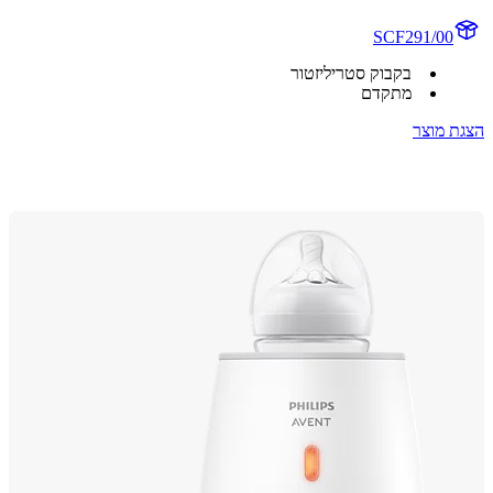
SCF291/00
בקבוק סטריליזטור
מתקדם
 מוצר