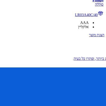
Philips
סוללה
LR03A40C/40
AAA
אלקליין
הצגת מוצר
ביותר, ופתרו כל בעיה