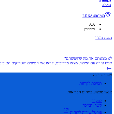
Philips
סוללה
LR6A40C/40
AA
אלקליין
הצגת מוצר
לא מצאתם את מה שחיפשתם?
קבלו עזרה עם המוצר, מצאו מדריכים, קראו את הטיפים והטריקים הטובים 
מוצרי צריכה
תמיכת לקוחות
אנשי מקצוע בתחום הבריאות
לחקור
קשר ותמיכה
פורטל שירות לקוחות