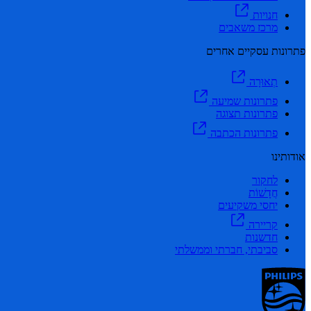
חנויות
מרכז משאבים
פתרונות עסקיים אחרים
תְאוּרָה
פתרונות שמיעה
פתרונות תצוגה
פתרונות הכתבה
אודותינו
לחקור
חֲדָשׁוֹת
יחסי משקיעים
קריירה
חדשנות
סביבתי, חברתי וממשלתי