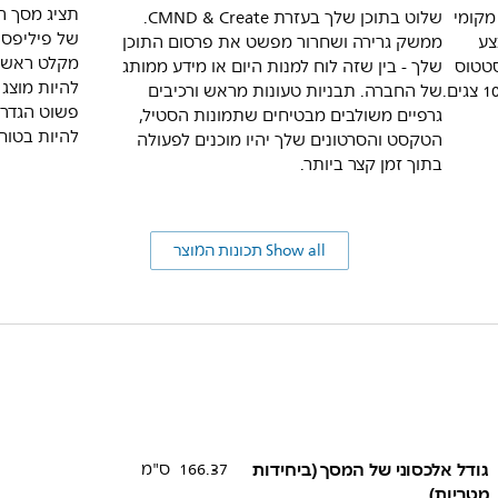
מקומי
שלוט בתוכן שלך בעזרת CMND & Create.
של פיליפס 
 לבצע
ממשק גרירה ושחרור מפשט את פרסום התוכן
מקלט ראשי 
סטטוס
שלך - בין שזה לוח למנות היום או מידע ממותג
להיות מוצג
של החברה. תבניות טעונות מראש ורכיבים
פשוט הגדר 
גרפיים משולבים מבטיחים שתמונות הסטיל,
להיות בטוח
הטקסט והסרטונים שלך יהיו מוכנים לפעולה
בתוך זמן קצר ביותר.
Show all תכונות המוצר
גודל אלכסוני של המסך (ביחידות
166.37 ס"מ
מטריות)