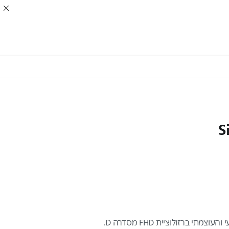
S
הבהר את הדרים עם הצג המקצועי והעוצמתי ברזולוציית FHD מסדרה D.