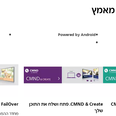
 מאמץ
Powered by Android
ת CMND &
CMND & Create. פתח ושלח את התוכן
FailOver מבטיח שהתוכן מוצג תמיד
שלך
מחדר ההמתנ