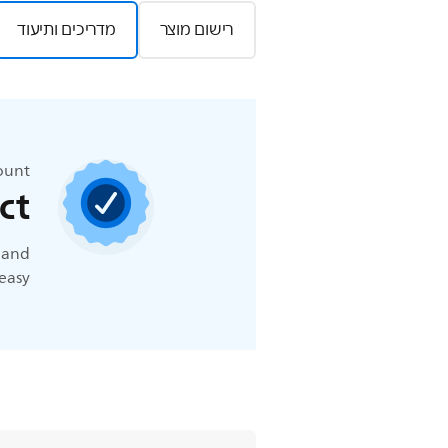
רישום מוצר
מדריכים ותיעוד
count
ct
t and
easy.