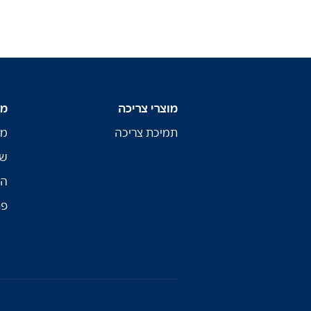
מוצרי צריכה
מו
תמיכת צריכה
מו
שי
הת
פת