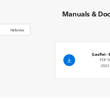
Manuals & Do
Leaflet
- 
PDF fi