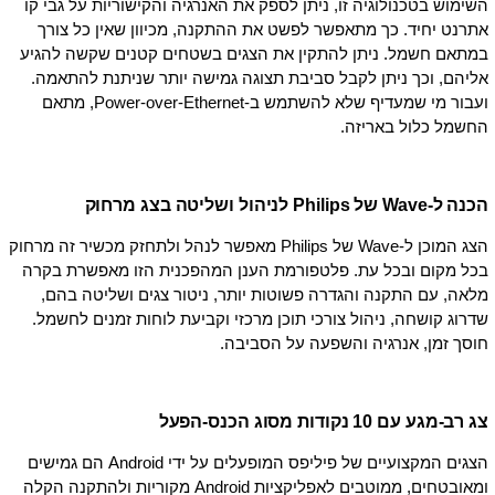
השימוש בטכנולוגיה זו, ניתן לספק את האנרגיה והקישוריות על גבי קו
אתרנט יחיד. כך מתאפשר לפשט את ההתקנה, מכיוון שאין כל צורך
במתאם חשמל. ניתן להתקין את הצגים בשטחים קטנים שקשה להגיע
אליהם, וכך ניתן לקבל סביבת תצוגה גמישה יותר שניתנת להתאמה.
ועבור מי שמעדיף שלא להשתמש ב-Power-over-Ethernet, מתאם
החשמל כלול באריזה.
הכנה ל-Wave של Philips לניהול ושליטה בצג מרחוק
הצג המוכן ל-Wave של Philips מאפשר לנהל ולתחזק מכשיר זה מרחוק
בכל מקום ובכל עת. פלטפורמת הענן המהפכנית הזו מאפשרת בקרה
מלאה, עם התקנה והגדרה פשוטות יותר, ניטור צגים ושליטה בהם,
שדרוג קושחה, ניהול צורכי תוכן מרכזי וקביעת לוחות זמנים לחשמל.
חוסך זמן, אנרגיה והשפעה על הסביבה.
צג רב-מגע עם 10 נקודות מסוג הכנס-הפעל
הצגים המקצועיים של פיליפס המופעלים על ידי Android הם גמישים
ומאובטחים, ממוטבים לאפליקציות Android מקוריות ולהתקנה הקלה