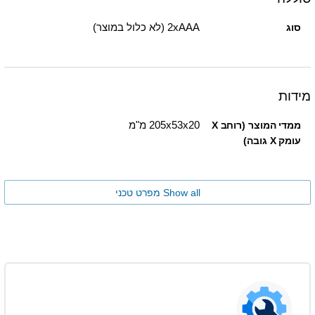
2xAAA (לא כלול במוצר)
סוג
מידות
205x53x20 מ"מ
ממדי המוצר (רוחב X
עומק X גובה)
Show all מפרט טכני