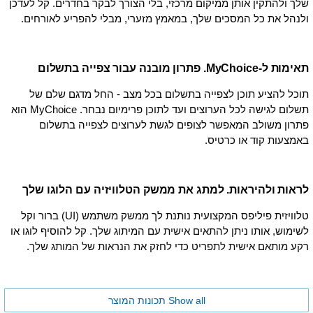
שלך ולהתקין אותן ממיקום מרכזי, בלי הצורך לבקר בחדרים. קל לעדכן
ולנהל את כל המסכים שלך, במאמץ מזערי, מבלי להפריע לאורחים.
תאימות ל-MyChoice. פתרון מובנה עבור צפייה בתשלום
תוכל להציע תוכן לצפייה בתשלום בכל מצב - החל מדגם שלם של
תשלום לגישה לכל הערוצים ועד לתוכן פרימיום נבחר. MyChoice הוא
פתרון משולב המאפשר לצופים לגשת לערוצים לצפייה בתשלום
באמצעות קוד או כרטיס.
לראות ולהיראות. למתג את ממשק הטלוויזיה עם הלוגו שלך
טלוויזית פיליפס המקצועית נותנת לך ממשק משתמש (UI) ברור וקל
לשימוש, אותו ניתן להתאים אישית עם המיתוג שלך. קל להוסיף לוגו או
רקע מותאם אישית לתפריט כדי לחזק את הנראות של המותג שלך.
Show all תכונות המוצר