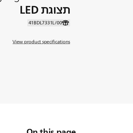
תצוגת LED
41BDL7331L/00
View product specifications
On this page