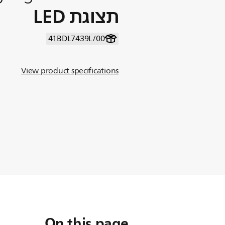
תצוגת LED
41BDL7439L/00
View product specifications
On this page