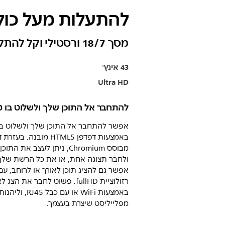
להתעלות מעל כול
מסך 18/7 ורסטילי וקל להתקנה
43 אינץ'
Ultra HD
להתחבר אל התוכן שלך ולשלוט בו מ
אפשר להתחבר אל התוכן שלך ולשלוט בו
באמצעות דפדפן HTML5 מובנה. בע
מבוסס Chromium, ניתן לעצב את התו
ולחבר תצוגה אחת, או את כל הרשת שלך
אפשר גם להציג תוכן לאורך או לרוחב, עם
רזולוציית fullHD. פשוט לחבר את הצ
באמצעות WiFi או עם כבל RJ45, וליהנו
מפלייליסט שיצרת בעצמך.