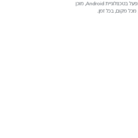
HD. פתרון אמין, קל להתקנה, המופעל בטכנולוגיית Android, מוכן
מכל מקום, בכל זמן.