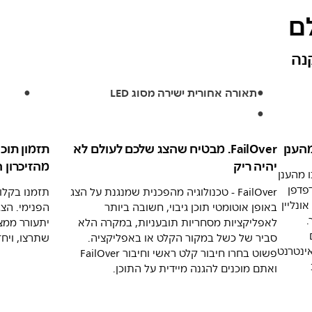
ם
תאורה אחורית ישירה מסוג LED
הענן
FailOver. מבטיח שהצג שלכם לעולם לא
יהיה ריק
מהזיכרון 
 מהענן
זרת דפדפן
FailOver - טכנולוגיה מהפכנית שמנגנת על הצג
כן אונליין
באופן אוטומטי תוכן גיבוי, חשובה ביותר
הפנימי. הצ
.
לאפליקציות מסחריות תובעניות, במקרה הלא
יתעורר ממצ
סביר של כשל במקור הקלט או באפליקציה.
שתרצו, ויח
ג לאינטרנט
פשוט בחרו חיבור קלט ראשי וחיבור FailOver
ת
ואתם מוכנים להגנה מיידית על התוכן.