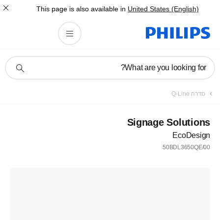
This page is also available in
United States (English)
תמיכה
What are you looking for?
בסמל
חיפוש
סדרה Q-Line
Signage Solutions
EcoDesign
50BDL3650QE/00