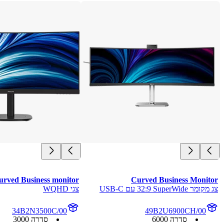
Business Monitor
צג LCD מקומר עם Ultra Wide-Color
צגי LCD
4B2G5200/00
248E9QHSB/01
סדרה E
סדרה 5000