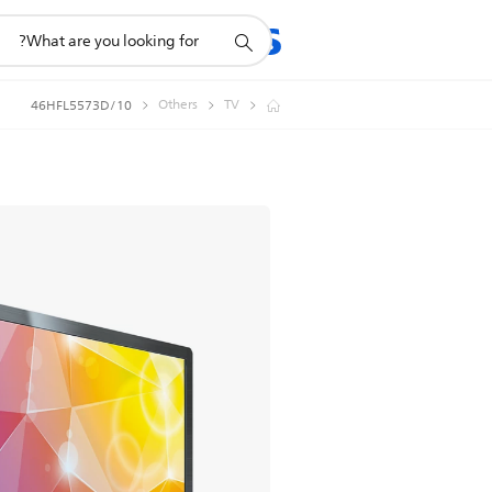
תמיכה
מוצרים
תמיכה
בסמל
חיפוש
Others
TV
46HFL5573D/10