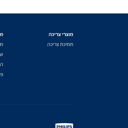
מוצרי צריכה
מו
תמיכת צריכה
מו
שי
הת
פת